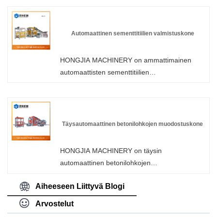
varma, että ostat lavattoman lohkon
muotoilukoneen tehtaaltamme, ja tarjoamme
sinulle parhaan myynnin jälkeisen palvelun ja
Automaattinen sementtitiilien valmistuskone
oikea-aikaisen toimituksen.
HONGJIA MACHINERY on ammattimainen
automaattisten sementtitiilien
valmistuskoneiden valmistaja ja toimittaja
Kiinassa. Tervetuloa tukkumyyntiin tai
räätälöityyn lavattomaan automaattiseen
tiilenvalmistuskoneeseen tehtaaltamme milloin
Täysautomaattinen betonilohkojen muodostuskone
tahansa. Tarjoamme sinulle
tehdasalennushinnat tuotteillemme. HONGJIA
HONGJIA MACHINERY on täysin
MACHINERY on seinäpaneelikoneiden
automaattinen betonilohkojen
valmistaja ja toimittaja Kiinassa.
muodostuskoneiden valmistaja ja toimittaja
Aiheeseen Liittyvä Blogi
Kiinassa, joka voi tukkumyyntiä betonilohkojen
valmistuskoneisiin, voimme tarjota
Arvostelut
ammattitaitoista palvelua ja paremman hinnan