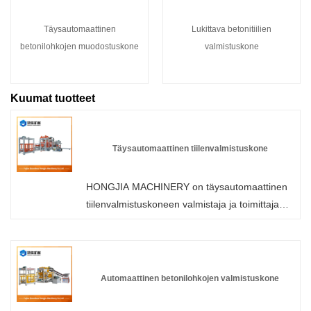
Täysautomaattinen
Lukittava betonitiilien
betonilohkojen muodostuskone
valmistuskone
Kuumat tuotteet
Täysautomaattinen tiilenvalmistuskone
HONGJIA MACHINERY on täysautomaattinen
tiilenvalmistuskoneen valmistaja ja toimittaja
Kiinassa, joka voi tukkumyynnissä
lohkomuovauskoneen, voimme tarjota
ammattitaitoista palvelua ja paremman hinnan
sinulle.
Automaattinen betonilohkojen valmistuskone