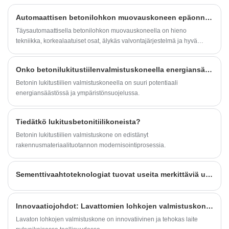
sinulle.
Automaattisen betonilohkon muovauskoneen epäonnistumisaste korkea?
Täysautomaattisella betonilohkon muovauskoneella on hieno
tekniikka, korkealaatuiset osat, älykäs valvontajärjestelmä ja hyvä
käyttäjän maine.
Onko betonilukitustiilenvalmistuskoneella energiansäästön ja ympäristönsuojelun etu?
Betonin lukitustiilien valmistuskoneella on suuri potentiaali
energiansäästössä ja ympäristönsuojelussa.
Tiedätkö lukitusbetonitiilikoneista?
Betonin lukitustiilien valmistuskone on edistänyt
rakennusmateriaalituotannon modernisointiprosessia.
Sementtivaahtoteknologiat tuovat useita merkittäviä uusia rakennusmateriaaleja
Innovaatiojohdot: Lavattomien lohkojen valmistuskoneiden erinomainen suorituskyky
Lavaton lohkojen valmistuskone on innovatiivinen ja tehokas laite