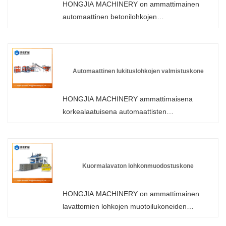
HONGJIA MACHINERY on ammattimainen
automaattinen betonilohkojen
valmistuskoneiden valmistaja ja toimittaja
Kiinassa. Voit olla varma, että ostat
lohkovalmistuskoneen tehtaaltamme, ja
tarjoamme sinulle parhaan myynnin jälkeisen
Automaattinen lukituslohkojen valmistuskone
palvelun ja oikea-aikaisen toimituksen.
HONGJIA MACHINERY ammattimaisena
korkealaatuisena automaattisten
lukituslohkojen valmistuskoneiden valmistajana
voit olla varma, että ostat
lohkonvalmistuskoneen tehtaaltamme ja
tarjoamme sinulle parhaan myynnin jälkeisen
Kuormalavaton lohkonmuodostuskone
palvelun ja oikea-aikaisen toimituksen.
HONGJIA MACHINERY on ammattimainen
lavattomien lohkojen muotoilukoneiden
valmistaja ja toimittaja Kiinassa. Voit olla