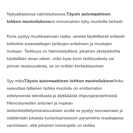
Nykyaikaisessa valmistuksessa,
Täysin automaattinen
lohkon muotoilukone
on erinomainen kyky muotoilla tarkasti.
Kone pystyy muokkaamaan raaka -aineita täydellisesti erilaisiin
lohkoihin esiasetettujen tarkkojen eritelmien ja muotojen
mukaan. Tarkkuus on hämmästyttävä, jokainen yksityiskohta
käsitellään aivan oikein, onko kyse koon tarkkuudesta vai
pinnan tasaisuudesta, se on erittäin korkeatasoinen.
Syy miksi
Täysin automaattinen lohkon muotoilukone
Voiko
saavuttaa tällainen tarkka muotoilu on erottamaton
edistyneestä tekniikasta ja älykkäästä ohjausjärjestelmästä.
Hienostuneiden anturien ja nopean
tiedonkäsittelyominaisuuksien avulla se pystyy seuraamaan ja
säätämään jokaista tuotantoprosessin parametria reaaliajassa
varmistaen, että jokainen toimenpide on tarkka.