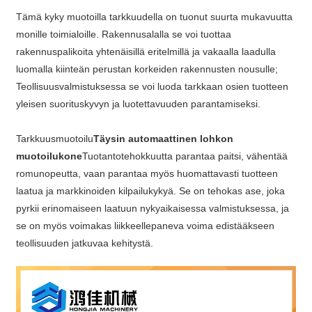
Tämä kyky muotoilla tarkkuudella on tuonut suurta mukavuutta
monille toimialoille. Rakennusalalla se voi tuottaa
rakennuspalikoita yhtenäisillä eritelmillä ja vakaalla laadulla
luomalla kiinteän perustan korkeiden rakennusten nousulle;
Teollisuusvalmistuksessa se voi luoda tarkkaan osien tuotteen
yleisen suorituskyvyn ja luotettavuuden parantamiseksi.
Tarkkuusmuotoilu
Täysin automaattinen lohkon
muotoilukone
Tuotantotehokkuutta parantaa paitsi, vähentää
romunopeutta, vaan parantaa myös huomattavasti tuotteen
laatua ja markkinoiden kilpailukykyä. Se on tehokas ase, joka
pyrkii erinomaiseen laatuun nykyaikaisessa valmistuksessa, ja
se on myös voimakas liikkeellepaneva voima edistääkseen
teollisuuden jatkuvaa kehitystä.