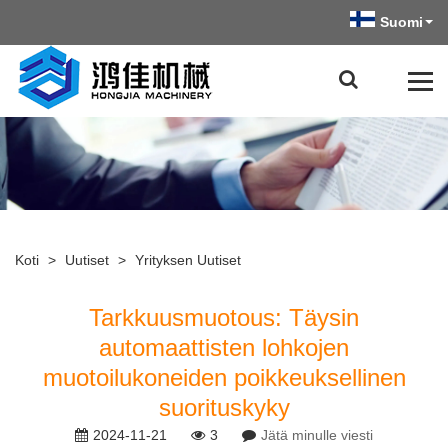
Suomi
Koti
>
Uutiset
>
Yrityksen Uutiset
Tarkkuusmuotous: Täysin
automaattisten lohkojen
muotoilukoneiden poikkeuksellinen
suorituskyky
2024-11-21
3
Jätä minulle viesti