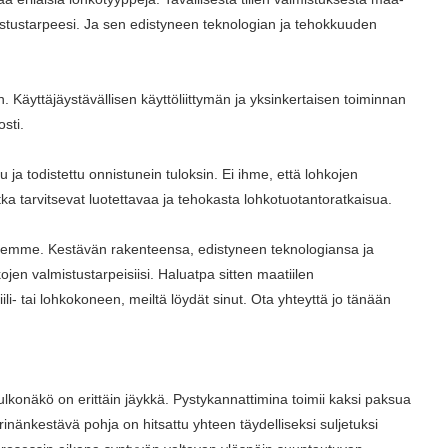
istustarpeesi. Ja sen edistyneen teknologian ja tehokkuuden
äyttäjäystävällisen käyttöliittymän ja yksinkertaisen toiminnan
sti.
a todistettu onnistunein tuloksin. Ei ihme, että lohkojen
otka tarvitsevat luotettavaa ja tehokasta lohkotuotantoratkaisua.
oneemme. Kestävän rakenteensa, edistyneen teknologiansa ja
jen valmistustarpeisiisi. Haluatpa sitten maatiilen
i- tai lohkokoneen, meiltä löydät sinut. Ota yhteyttä jo tänään
 ulkonäkö on erittäin jäykkä. Pystykannattimina toimii kaksi paksua
ärinänkestävä pohja on hitsattu yhteen täydelliseksi suljetuksi