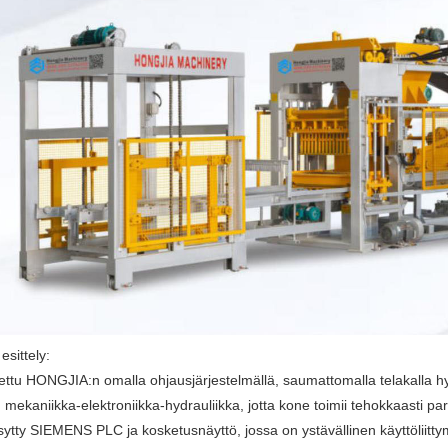
esittely:
ettu HONGJIA:n omalla ohjausjärjestelmällä, saumattomalla telakalla hydr
u mekaniikka-elektroniikka-hydrauliikka, jotta kone toimii tehokkaasti 
ytty SIEMENS PLC ja kosketusnäyttö, jossa on ystävällinen käyttöliitty