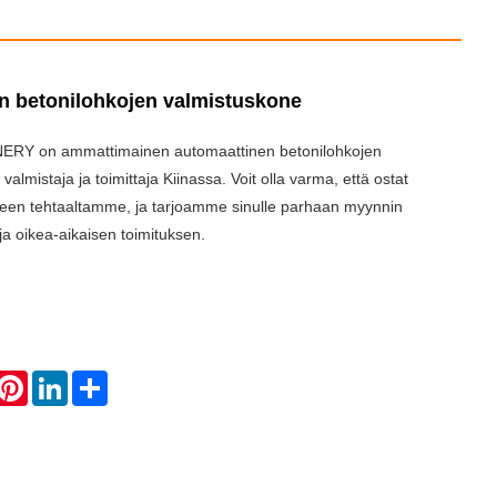
n betonilohkojen valmistuskone
RY on ammattimainen automaattinen betonilohkojen
almistaja ja toimittaja Kiinassa. Voit olla varma, että ostat
een tehtaaltamme, ja tarjoamme sinulle parhaan myynnin
 ja oikea-aikaisen toimituksen.
hatsApp
Pinterest
LinkedIn
Share