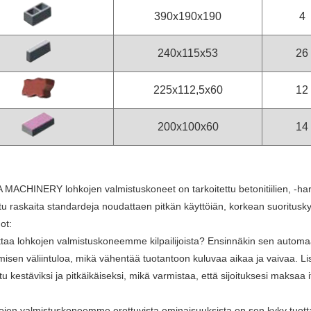
390x190x190
4
240x115x53
26
225x112,5x60
12
200x100x60
14
MACHINERY lohkojen valmistuskoneet on tarkoitettu betonitiilien, -hark
tu raskaita standardeja noudattaen pitkän käyttöiän, korkean suoritusk
ot:
ttaa lohkojen valmistuskoneemme kilpailijoista? Ensinnäkin sen automaa
misen väliintuloa, mikä vähentää tuotantoon kuluvaa aikaa ja vaivaa.
tu kestäviksi ja pitkäikäiseksi, mikä varmistaa, että sijoituksesi maksaa 
ojen valmistuskoneemme erottuvista ominaisuuksista on sen kyky tuottaa e