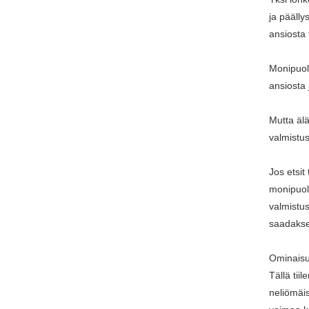
ja pääll
ansiosta 
Monipuol
ansiosta
Mutta älä
valmistus
Jos etsi
monipuoli
valmistus
saadakse
Ominais
Tällä tii
neliömäis