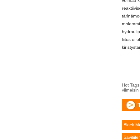
voimaa k
reaktiivi
tärinämoo
molemmill
hydraulip
liitos ei
kiristyst
Hot Tags:
viimeisin
Block M
Savitiil