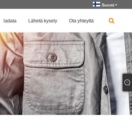
Suomi
ladata
Lähetä kysely
Ota yhteyttä