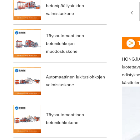
betonipäällysteiden
valmistuskone
Täysautomaattinen
betonilohkojen
muodostuskone
HONGJIA M
luotetta
edistykse
Automaattinen lukituslohkojen
käsittel
valmistuskone
Täysautomaattinen
betonilohkokone