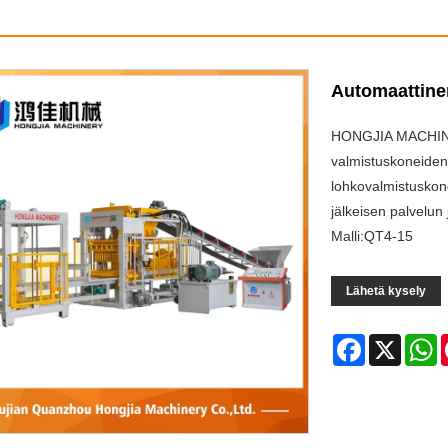
Automaattine
HONGJIA MACHINE
valmistuskoneiden v
lohkovalmistuskon
jälkeisen palvelun
Malli:QT4-15
Lähetä kysely
Facebook
X
W