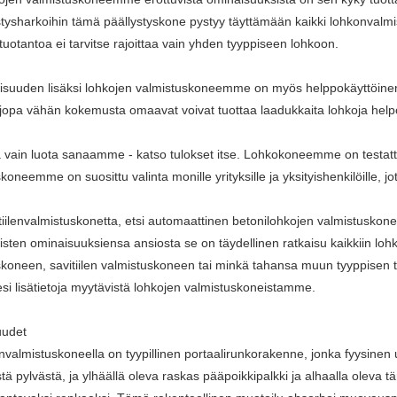
ystysharkoihin tämä päällystyskone pystyy täyttämään kaikki lohkonvalm
tuotantoa ei tarvitse rajoittaa vain yhden tyyppiseen lohkoon.
isuuden lisäksi lohkojen valmistuskoneemme on myös helppokäyttöinen. K
 jopa vähän kokemusta omaavat voivat tuottaa laadukkaita lohkoja helpo
 vain luota sanaamme - katso tulokset itse. Lohkokoneemme on testattu j
koneemme on suosittu valinta monille yrityksille ja yksityishenkilöille, j
t tiilenvalmistuskonetta, etsi automaattinen betonilohkojen valmistusk
sten ominaisuuksiensa ansiosta se on täydellinen ratkaisu kaikkiin lohko
koneen, savitiilen valmistuskoneen tai minkä tahansa muun tyyppisen tiil
si lisätietoja myytävistä lohkojen valmistuskoneistamme.
uudet
lenvalmistuskoneella on tyypillinen portaalirunkorakenne, jonka fyysinen
tä pylvästä, ja ylhäällä oleva raskas pääpoikkipalkki ja alhaalla oleva t