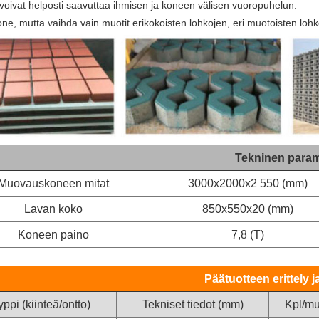
 voivat helposti saavuttaa ihmisen ja koneen välisen vuoropuhelun.
one, mutta vaihda vain muotit erikokoisten lohkojen, eri muotoisten lohk
Tekninen param
Muovauskoneen mitat
3000x2000x2 550 (mm)
Lavan koko
850x550x20 (mm)
Koneen paino
7,8 (T)
Päätuotteen erittely j
ppi (kiinteä/ontto)
Tekniset tiedot (mm)
Kpl/mu