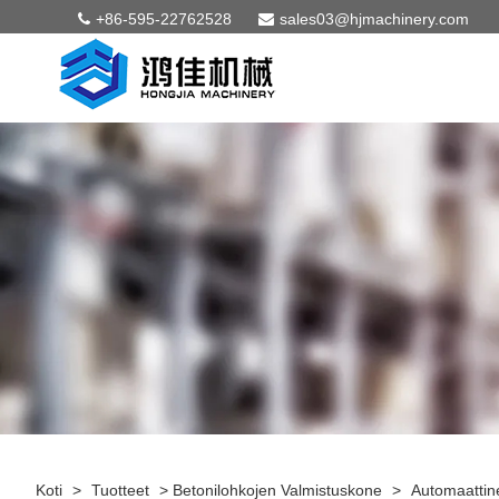
+86-595-22762528
sales03@hjmachinery.com
Koti
>
Tuotteet
>
Betonilohkojen Valmistuskone
>
Automaattin