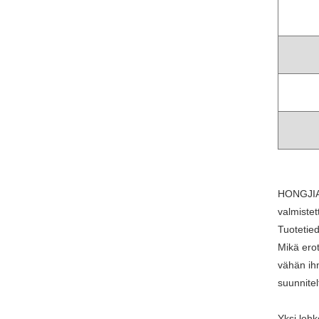
HONGJIA 
valmistet
Tuotetied
Mikä ero
vähän ih
suunnitel
Yksi lohk