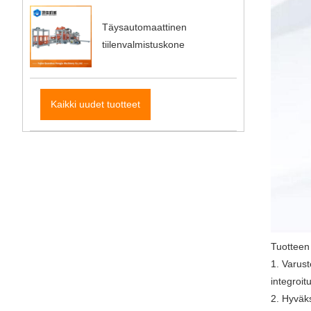
Täysautomaattinen
tiilenvalmistuskone
Kaikki uudet tuotteet
Tuotteen 
1. Varust
integroit
2. Hyväks