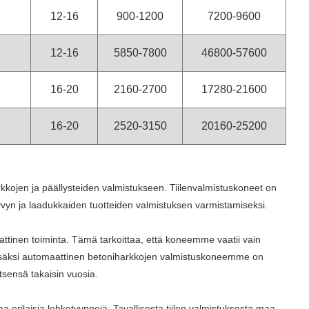
12-16
900-1200
7200-9600
12-16
5850-7800
46800-57600
16-20
2160-2700
17280-21600
16-20
2520-3150
20160-25200
kojen ja päällysteiden valmistukseen. Tiilenvalmistuskoneet on
yvyn ja laadukkaiden tuotteiden valmistuksen varmistamiseksi.
ttinen toiminta. Tämä tarkoittaa, että koneemme vaatii vain
 Lisäksi automaattinen betoniharkkojen valmistuskoneemme on
itsensä takaisin vuosia.
rilaisia ​​lohkotyyppejä. Tavallisesta tiilen valmistuksesta maa-