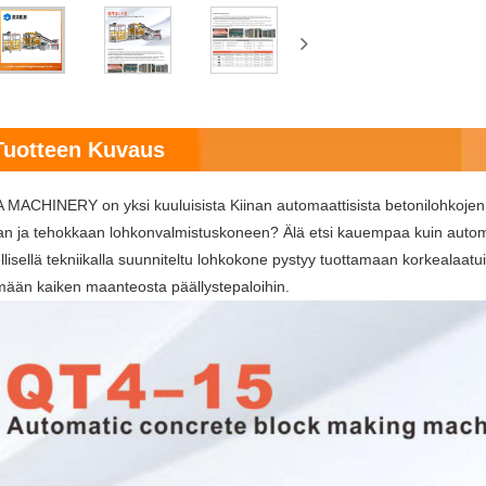
Tuotteen Kuvaus
ACHINERY on yksi kuuluisista Kiinan automaattisista betonilohkojen val
van ja tehokkaan lohkonvalmistuskoneen? Älä etsi kauempaa kuin aut
llisellä tekniikalla suunniteltu lohkokone pystyy tuottamaan korkealaatu
emään kaiken maanteosta päällystepaloihin.