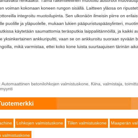
antavaksi renkaaksi. Tämä rakenteellinen muotoilu absorboi muovausp
sen voiman kokonaan koneen rungon sisällä. Laitteen yläosa on ripustett
ttoreilla integroitu muotoilupinta. Sen ulkonäön ilmeisin piirre on erilai
e puolille ja yläpuolelle, mukaan lukien pääpuristuspääsylinteri, muotin
utkissa käytetään saumattomia teräsputkia laippaliitännöillä, ja kaikki 
 ole yksinkertainen ankkuripultti, vaan se on ankkuroitu suoraan syvään bet
angoilla, mikä varmistaa, ettei koko kone luista suurtaajuisen tärinän aik
 Automaattinen betonilohkojen valmistuskone, Kiina, valmistaja, toimitta
 myynti
Tuotemerkki
achine
Lohkojen valmistuskone
Tiilen valmistuskone
Maaperän val
en valmistuskone