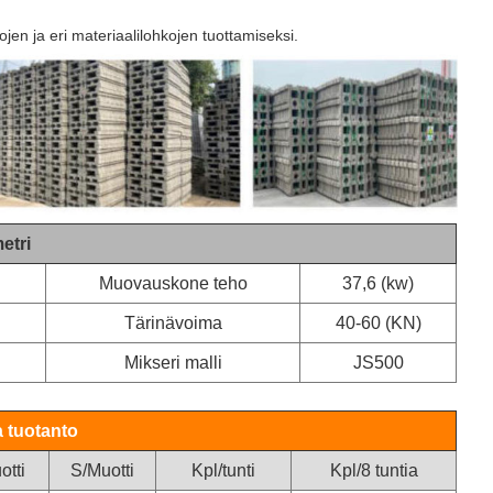
ojen ja eri materiaalilohkojen tuottamiseksi.
etri
Muovauskone teho
37,6 (kw)
Tärinävoima
40-60 (KN)
Mikseri malli
JS500
a tuotanto
otti
S/Muotti
Kpl/tunti
Kpl/8 tuntia