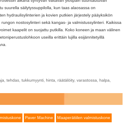
rosessin aikana syntyvän valtavan ylöspäin suuntautuvan
u suurella säilytyssuppilolla, kun taas alaosassa on
sten hydraulisylinterien ja kovien putkien järjestely pääyksikön
 rungon nostosylinteri sekä kangas- ja valmistussylinteri. Kaikissa
avoimet kaapelit on suojattu putkilla. Koko koneen ja maan välinen
oniperustuslohkoon useilla erittäin lujilla esijännitetyillä
ana.
ja, tehdas, tukkumyynti, hinta, räätälöity, varastossa, halpa,
mistuskone
Paver Machine
Maaperätiilen valmistuskone