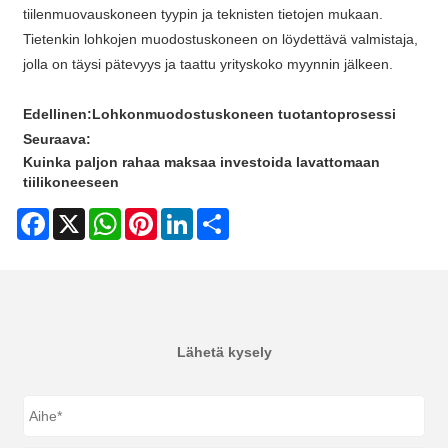
tiilenmuovauskoneen tyypin ja teknisten tietojen mukaan.
Tietenkin lohkojen muodostuskoneen on löydettävä valmistaja,
jolla on täysi pätevyys ja taattu yrityskoko myynnin jälkeen.
Edellinen:
Lohkonmuodostuskoneen tuotantoprosessi
Seuraava:
Kuinka paljon rahaa maksaa investoida lavattomaan
tiilikoneeseen
Facebook
X
WhatsApp
Pinterest
LinkedIn
Share
Lähetä kysely