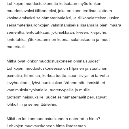
Lohkojen muodostuskonetta kutsutaan myös lohkon
muodostavaksi tiilikoneeksi, joka on kone teollisuusjätteen
käsittelemiseksi seinämateriaaleiksi, ja tiilikonelaitteisto uusien
seinämateriaalilohkojen valmistamiseksi lisäämällä pieni määrä
sementtiä lentotuhkaan, jokihiekkaan, kiveen, kivijauhe,
lentotuhka, jätekeraaminen kuona, sulatuskuona ja muut
materiaalit.
Mitkä ovat lohkonmuodostuskoneen ominaisuudet?
Lohkojen muodostuskoneessa on hiljainen ja staattinen
painetila; Ei melua, korkea tuotto, suuri tiiviys, ei tarvetta
levyhuoltoon, lyhyt huoltojakso. Vähemmän ihmisiä, ei
vaatimuksia työlattialle, tuotetyypeille ja muille
tuoteominaisuuksille, uudet seinämateriaalit perustuvat
lohkoihin ja sementtitiileihin.
Mikä on lohkonmuodostuskoneen noteerattu hinta?
Lohkojen muovauskoneen hinta ilmoitetaan