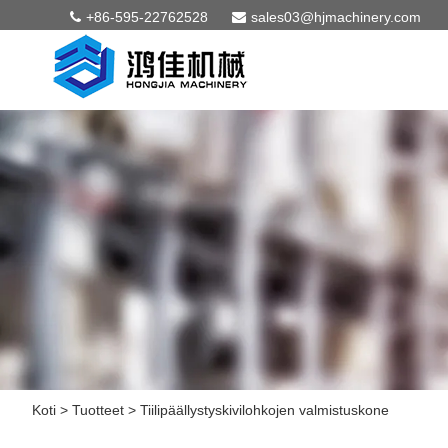
+86-595-22762528
sales03@hjmachinery.com
Koti
>
Tuotteet
>
Tiilipäällystyskivilohkojen valmistuskone