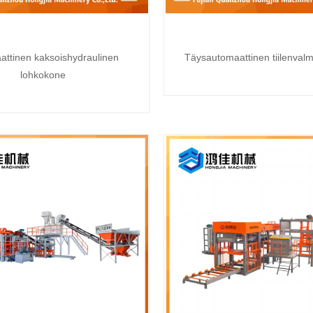
attinen kaksoishydraulinen
Täysautomaattinen tiilenval
lohkokone