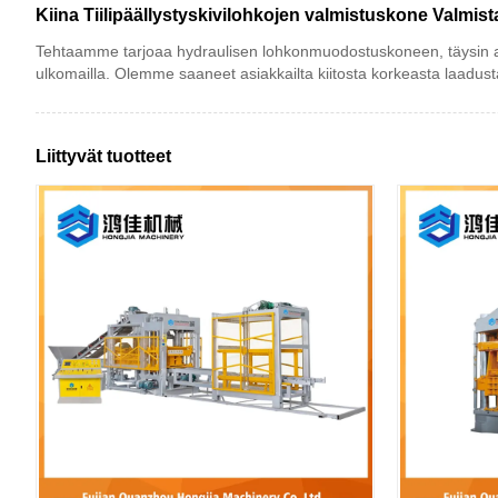
Kiina Tiilipäällystyskivilohkojen valmistuskone Valmista
Tehtaamme tarjoaa hydraulisen lohkonmuodostuskoneen, täysin au
ulkomailla. Olemme saaneet asiakkailta kiitosta korkeasta laadusta,
Liittyvät tuotteet