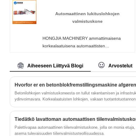
räätälöityyn lavattomaan automaattiseen
tiilenvalmistuskoneeseen tehtaaltamme milloin
Automaattinen lukituslohkojen
tahansa. Tarjoamme sinulle
valmistuskone
tehdasalennushinnat tuotteillemme. HONGJIA
MACHINERY on seinäpaneelikoneiden
HONGJIA MACHINERY ammattimaisena
valmistaja ja toimittaja Kiinassa.
korkealaatuisena automaattisten
lukituslohkojen valmistuskoneiden
valmistajana voit olla varma, että ostat
Aiheeseen Liittyvä Blogi
Arvostelut
lohkonvalmistuskoneen tehtaaltamme ja
tarjoamme sinulle parhaan myynnin jälkeisen
palvelun ja oikea-aikaisen toimituksen.
Hvorfor er en betonblokfremstillingsmaskine afgøre
Betonilohkojen valmistuskoneesta on tullut rakentamisen ja infrastru
ydinvoimavara. Korkealaatuisten lohkojen, vakaan tuotantotuotanno
kysynnän myötä monet yritykset – mukaan lukien Fujian Quanzhou H
tarjoavat edistyneitä ratkaisuja erilaisiin projektitarpeisiin.
Tiedätkö lavattoman automaattisen tiilenvalmistusk
Palettivapaa automaattinen tiilenvalmistuskone, jolla on monia etuja
asema tulevaisuuden tiilenvalmistusteollisuudessa.