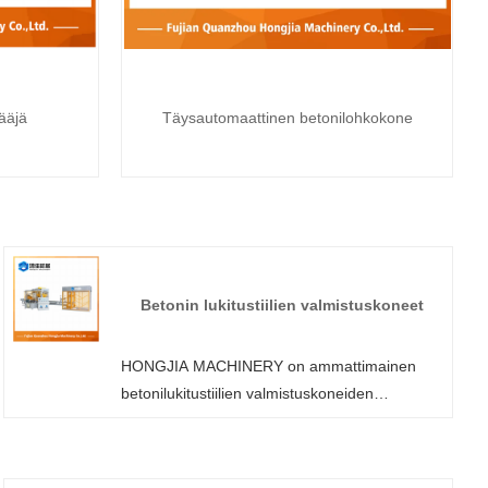
ääjä
Täysautomaattinen betonilohkokone
Betonin lukitustiilien valmistuskoneet
HONGJIA MACHINERY on ammattimainen
betonilukitustiilien valmistuskoneiden
valmistaja ja toimittaja Kiinassa. Tervetuloa
tukkumyyntiin tai räätälöityyn lavattomaan
automaattiseen tiilenvalmistuskoneeseen