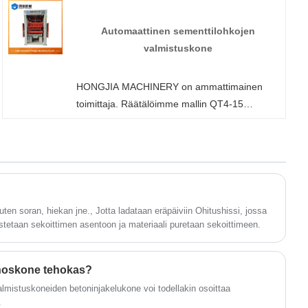
tehtaaltamme milloin tahansa. Tarjoamme
sinulle tehdasalennushinnat tuotteillemme.
Automaattinen sementtilohkojen
HONGJIA MACHINERY on
valmistuskone
seinäpaneelikoneiden valmistaja ja toimittaja
Kiinassa.
HONGJIA MACHINERY on ammattimainen
toimittaja. Räätälöimme mallin QT4-15
automaattiseen sementtilohkojen
valmistuskoneeseen, joka voidaan varustaa
erilaisilla muoteilla ja joka voi tuottaa erilaisia ​​​​
muotoja ja teknisiä lohkoja. Tervetuloa
tiedustelemaan.
ten soran, hiekan jne., Jotta ladataan eräpäiviin Ohitushissi, jossa
ostetaan sekoittimen asentoon ja materiaali puretaan sekoittimeen.
anoskone tehokas?
valmistuskoneiden betoninjakelukone voi todellakin osoittaa
.