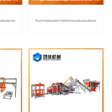
mistuskone
Kuormalavaton lohkonmuodostuskone