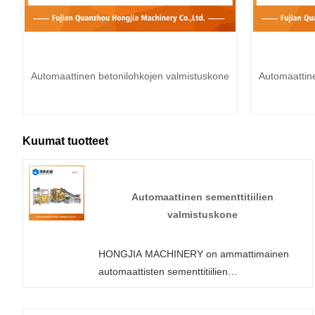
Automaattinen betonilohkojen valmistuskone
Automaattine
Kuumat tuotteet
Automaattinen sementtitiilien
valmistuskone
HONGJIA MACHINERY on ammattimainen
automaattisten sementtitiilien
valmistuskoneiden valmistaja ja toimittaja
Kiinassa. Tervetuloa tukkumyyntiin tai