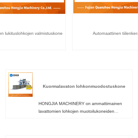
n lukituslohkojen valmistuskone
Automaattinen tiilenker
Kuormalavaton lohkonmuodostuskone
HONGJIA MACHINERY on ammattimainen
lavattomien lohkojen muotoilukoneiden
valmistaja ja toimittaja Kiinassa. Voit olla
varma, että ostat lavattoman lohkon
muotoilukoneen tehtaaltamme, ja tarjoamme