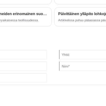
Innovaatiojohdot: Lavattomien lohkojen valmistuskoneiden erinomainen suorituskyky
Päivittäinen ylläpito lohkoj
kyaikaisessa teollisuudessa.
Artikkelissa puhuu pääasiassa päivi