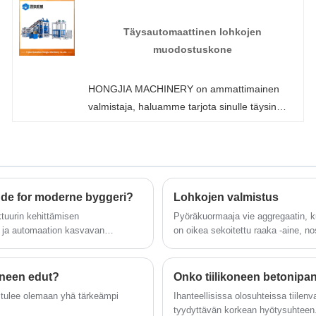
sinulle parhaan myynnin jälkeisen palvelun ja
oikea-aikaisen toimituksen.
Täysautomaattinen lohkojen
muodostuskone
HONGJIA MACHINERY on ammattimainen
valmistaja, haluamme tarjota sinulle täysin
automaattisen lohkonmuodostuskoneen
(räätälöity korotettu versio) ja tarjoamme
sinulle parhaan myynnin jälkeisen palvelun ja
oikea-aikaisen toimituksen.
nde for moderne byggeri?
Lohkojen valmistus
ktuurin kehittämisen
Pyöräkuormaaja vie aggregaatin, ku
n ja automaation kasvavan
on oikea sekoitettu raaka -aine, n
ongjia Machinery Co., Ltd. –
oneen edut?
Onko tiilikoneen betonip
, tulee olemaan yhä tärkeämpi
Ihanteellisissa olosuhteissa tiilen
tyydyttävän korkean hyötysuhteen