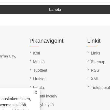
Lähetä
Pikanavigointi
Linkit
Koti
Links
n'an City,
Meistä
Sitemap
Tuotteet
RSS
Uutiset
XML
ladata
Tietosuoja
X
Lähetä kysely
elauskokemuksen,
Ota yhteyttä
semme sisältöä.