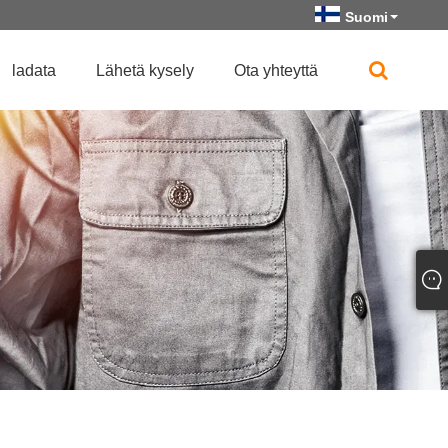
Suomi
ladata
Lähetä kysely
Ota yhteyttä