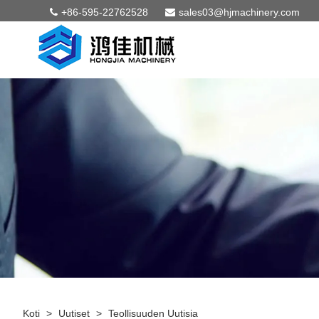
+86-595-22762528
sales03@hjmachinery.com
Koti
>
Uutiset
>
Teollisuuden Uutisia