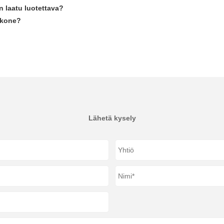
en laatu luotettava?
skone?
Lähetä kysely