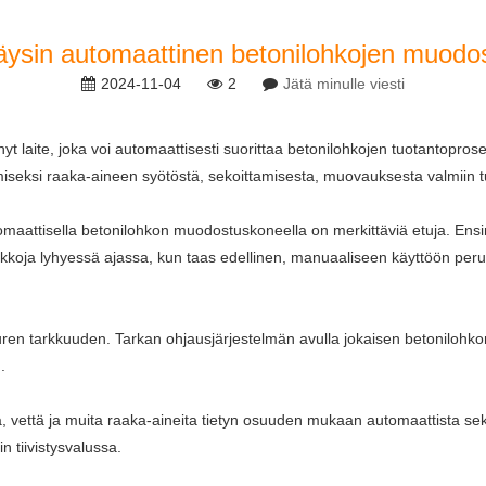
äysin automaattinen betonilohkojen muod
2024-11-04
2
Jätä minulle viesti
nyt laite, joka voi automaattisesti suorittaa betonilohkojen tuotantopro
iseksi raaka-aineen syötöstä, sekoittamisesta, muovauksesta valmiin t
maattisella betonilohkon muodostuskoneella on merkittäviä etuja. Ens
kkoja lyhyessä ajassa, kun taas edellinen, manuaaliseen käyttöön perus
 tarkkuuden. Tarkan ohjausjärjestelmän avulla jokaisen betonilohkon k
.
että ja muita raaka-aineita tietyn osuuden mukaan automaattista sekoitu
n tiivistysvalussa.