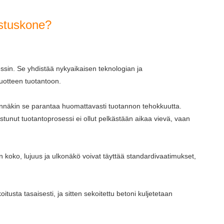
ostuskone?
sessin. Se yhdistää nykyaikaisen teknologian ja
uotteen tuotantoon.
innäkin se parantaa huomattavasti tuotannon tehokkuutta.
tunut tuotantoprosessi ei ollut pelkästään aikaa vievä, vaan
oko, lujuus ja ulkonäkö voivat täyttää standardivaatimukset,
sta tasaisesti, ja sitten sekoitettu betoni kuljetetaan