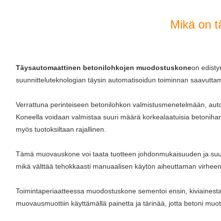
Mikä on t
Täysautomaattinen betonilohkojen muodostuskone
on edisty
suunnitteluteknologian täysin automatisoidun toiminnan saavuttam
Verrattuna perinteiseen betonilohkon valmistusmenetelmään, auto
Koneella voidaan valmistaa suuri määrä korkealaatuisia betonihar
myös tuotoksiltaan rajallinen.
Tämä muovauskone voi taata tuotteen johdonmukaisuuden ja suuren
mikä välttää tehokkaasti manuaalisen käytön aiheuttaman virheen
Toimintaperiaatteessa muodostuskone sementoi ensin, kiviainesta, v
muovausmuottiin käyttämällä painetta ja tärinää, jotta betoni muoti