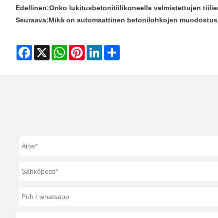
Edellinen:
Onko lukitusbetonitiilikoneella valmistettujen tiili
Seuraava:
Mikä on automaattinen betonilohkojen muodostu
Facebook
X
WhatsApp
Pinterest
LinkedIn
Share