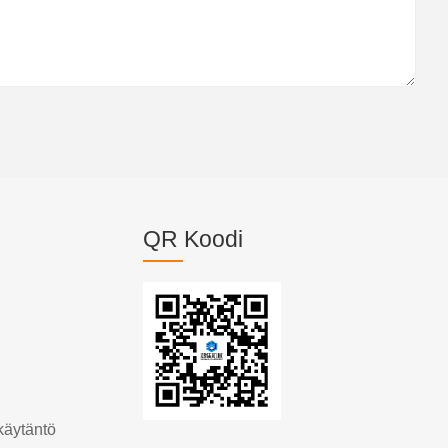
QR Koodi
käytäntö