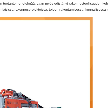
n tuotantomenetelmää, vaan myös edistänyt rakennusteollisuuden kehit
erilaisissa rakennusprojekteissa, teiden rakentamisessa, kunnallisessa r