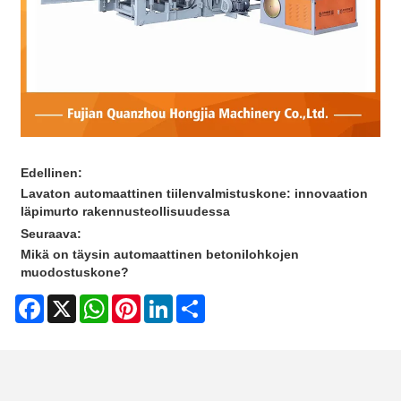
Edellinen:
Lavaton automaattinen tiilenvalmistuskone: innovaation
läpimurto rakennusteollisuudessa
Seuraava:
Mikä on täysin automaattinen betonilohkojen
muodostuskone?
Facebook
X
WhatsApp
Pinterest
LinkedIn
Share