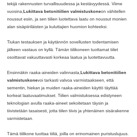
tekijä rakennusten turvallisuudessa ja kestävyydessä. Viime
vuosina,
Lukittava betonitiilien valmistuskone
on vähitellen
noussut esiin, ja sen tiilien luotettava laatu on noussut monien
alan sisäpiiriläisten ja kuluttajien huomion kohteeksi.
Tiukan testauksen ja käytännön sovellusten todentamisen
jälkeen vastaus on kyllä. Tämän tiilikoneen tuottamat tiilet
osoittavat vakuuttavasti korkeaa laatua ja luotettavuutta.
Ensinnäkin raaka-aineiden valinnasta,
Lukittava betonitiilien
valmistuskone
voi tarkasti valvoa varmistaakseen, että
sementin, hiekan ja muiden raaka-aineiden käyttö täyttää
korkeat laatuvaatimukset. Tiilien valmistuksessa edistyneen
teknologian avulla raaka-aineet sekoitetaan täysin ja
tiivistetään tasaisesti, jotta tiilen tiivis ja yhtenäinen sisärakenne
varmistetaan.
Tämä tiilikone tuottaa tiiliä, joilla on erinomainen puristuslujuus.