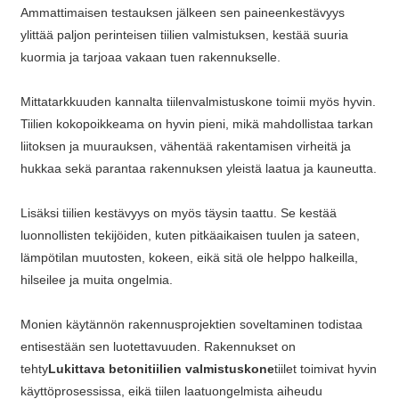
Ammattimaisen testauksen jälkeen sen paineenkestävyys
ylittää paljon perinteisen tiilien valmistuksen, kestää suuria
kuormia ja tarjoaa vakaan tuen rakennukselle.
Mittatarkkuuden kannalta tiilenvalmistuskone toimii myös hyvin.
Tiilien kokopoikkeama on hyvin pieni, mikä mahdollistaa tarkan
liitoksen ja muurauksen, vähentää rakentamisen virheitä ja
hukkaa sekä parantaa rakennuksen yleistä laatua ja kauneutta.
Lisäksi tiilien kestävyys on myös täysin taattu. Se kestää
luonnollisten tekijöiden, kuten pitkäaikaisen tuulen ja sateen,
lämpötilan muutosten, kokeen, eikä sitä ole helppo halkeilla,
hilseilee ja muita ongelmia.
Monien käytännön rakennusprojektien soveltaminen todistaa
entisestään sen luotettavuuden. Rakennukset on
tehty
Lukittava betonitiilien valmistuskone
tiilet toimivat hyvin
käyttöprosessissa, eikä tiilen laatuongelmista aiheudu