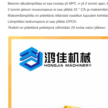
Betonin alkulämpötilaa ei saa nostaa yli 48ºC: n yli 2 tunnin ajan, 
2 tunnin jakson nousunopeus ei saa ylittää 15 ° C/h ja maksimilämpö
Maksimilämpötila on pidettävä riittävästi vaaditun lujuuden kehittä
Lämpötilan laskunopeus ei saa ylittää 10ºC/h.
Yksiköt on pidettävä peitettynä vähintään 24 tuntia valun jälkeen.