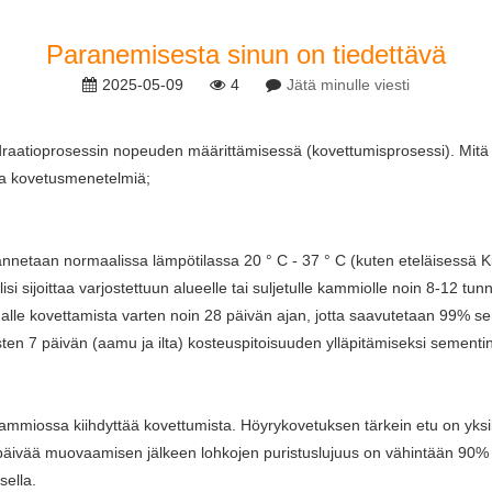
Paranemisesta sinun on tiedettävä
2025-05-09
4
Jätä minulle viesti
draatioprosessin nopeuden määrittämisessä (kovettumisprosessi). Mitä 
a ​​kovetusmenetelmiä;
nnetaan normaalissa lämpötilassa 20 ° C - 37 ° C (kuten eteläisessä K
i sijoittaa varjostettuun alueelle tai suljetulle kammiolle noin 8-12 tunn
halle kovettamista varten noin 28 päivän ajan, jotta saavutetaan 99% s
äisten 7 päivän (aamu ja ilta) kosteuspitoisuuden ylläpitämiseksi seme
miossa kiihdyttää kovettumista. Höyrykovetuksen tärkein etu on yksik
vää muovaamisen jälkeen lohkojen puristuslujuus on vähintään 90% lopu
sella.