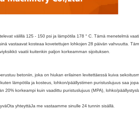
levat välillä 125 - 150 psi ja lämpötila 178 ° C. Tämä menetelmä vaatii
nä vastaavat kosteaa kovetettujen lohkojen 28 päivän vahvuutta. Tämä 
sikkö vaatii kuitenkin paljon korkeamman sijoituksen.
ustuu betoniin, joka on hiukan erilainen levitettäessä kuiva sekoitusm
a, kuten lämpötila ja kosteus, lohkon/päällystimen puristuslujuus saa jo
n 20% korkeampi kuin vaadittu puristuslujuus (MPA), lohko/päällystyslai
hyvä
Ota yhteyttä
Ja me vastaamme sinulle 24 tunnin sisällä.