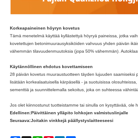
Korkeapaineinen höyryn kovetus
Tämä menetelmä käyttää kyllästettyä höyryä paineissa, jotka vaihte
kovetettujen betonimuurausyksiköiden vahvuus yhden päivän ikäisi
vähemmän tilavuudenmuutoksia (jopa 50% vähemmän). Autoklaaviyk
Käytännöllinen ehdotus kovettamiseen
28 päivän kovetus muuraustuotteen täyden lujuuden saamiseksi per
lisätään korkealaatuisella kärpäsellä - ja suotuisissa olosuhteiss
sementtiä ja suunnittelemalla sekoitus, joka on suhteessa vähintää
Jos olet kiinnostunut tuotteistamme tai sinulla on kysyttävää, ole 
Edellinen:
Päivittäinen ylläpito lohkojen valmistuslinjalle
Seuraava:
Joitakin vinkkejä päällystyslaitteeseesi