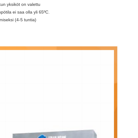
kun yksiköt on valettu
tila ei saa olla yli 65ºC.
miseksi (4-5 tuntia)