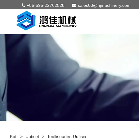
+86-595-22762528
sales03@hjmachinery.com
Koti
>
Uutiset
>
Teollisuuden Uutisia