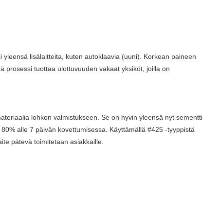
 yleensä lisälaitteita, kuten autoklaavia (uuni). Korkean paineen
prosessi tuottaa ulottuvuuden vakaat yksiköt, joilla on
ateriaalia lohkon valmistukseen. Se on hyvin yleensä nyt sementti
pa 80% alle 7 päivän kovettumisessa. Käyttämällä #425 -tyyppistä
te pätevä toimitetaan asiakkaille.