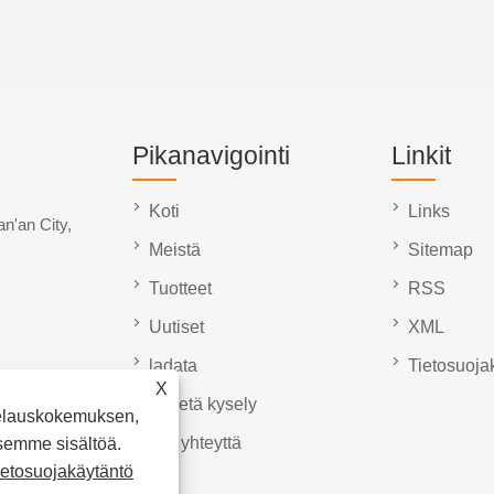
Pikanavigointi
Linkit
Koti
Links
n'an City,
Meistä
Sitemap
Tuotteet
RSS
Uutiset
XML
ladata
Tietosuoja
X
Lähetä kysely
elauskokemuksen,
Ota yhteyttä
semme sisältöä.
ietosuojakäytäntö