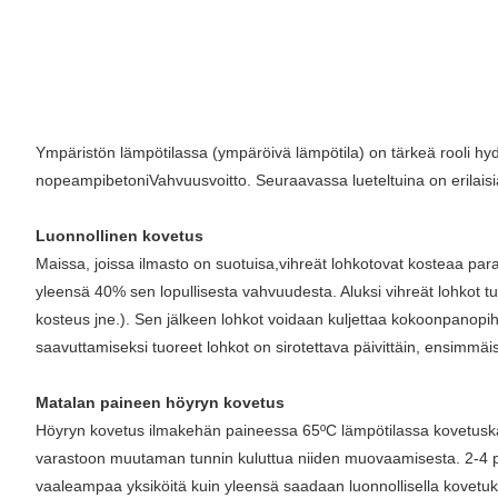
Ympäristön lämpötilassa (ympäröivä lämpötila) on tärkeä rooli hy
nopeampi
betoni
Vahvuusvoitto. Seuraavassa lueteltuina on erilaisi
Luonnollinen kovetus
Maissa, joissa ilmasto on suotuisa,
vihreät lohkot
ovat kosteaa para
yleensä 40% sen lopullisesta vahvuudesta. Aluksi vihreät lohkot tulis
kosteus jne.). Sen jälkeen lohkot voidaan kuljettaa kokoonpanopi
saavuttamiseksi tuoreet lohkot on sirotettava päivittäin, ensimm
Matalan paineen höyryn kovetus
Höyryn kovetus ilmakehän paineessa 65ºC lämpötilassa kovetuskam
varastoon muutaman tunnin kuluttua niiden muovaamisesta. 2-4 päi
vaaleampaa yksiköitä kuin yleensä saadaan luonnollisella kovetuk