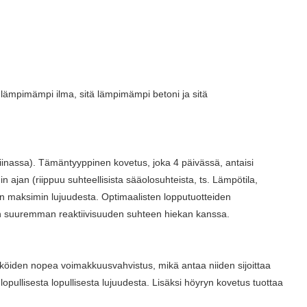
lämpimämpi ilma, sitä lämpimämpi betoni ja sitä
iinassa). Tämäntyyppinen kovetus, joka 4 päivässä, antaisi
in ajan (riippuu suhteellisista sääolosuhteista, ts. Lämpötila,
en maksimin lujuudesta. Optimaalisten lopputuotteiden
ntin suuremman reaktiivisuuden suhteen hiekan kanssa.
öiden nopea voimakkuusvahvistus, mikä antaa niiden sijoittaa
llisesta lopullisesta lujuudesta. Lisäksi höyryn kovetus tuottaa