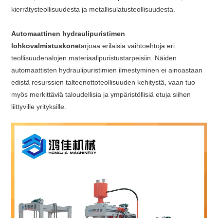
kierrätysteollisuudesta ja metallisulatusteollisuudesta.
Automaattinen hydraulipuristimen
lohkovalmistuskone
tarjoaa erilaisia ​​vaihtoehtoja eri
teollisuudenalojen materiaalipuristustarpeisiin. Näiden
automaattisten hydraulipuristimien ilmestyminen ei ainoastaan ​​
edistä resurssien talteenottoteollisuuden kehitystä, vaan tuo
myös merkittäviä taloudellisia ja ympäristöllisiä etuja siihen
liittyville yrityksille.