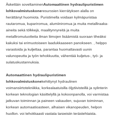
Äskettäin soveltaminen
Automaattinen hydraulipuristimen
lohkovalmistuskone
resurssien kierrätyksen alalla on
herättänyt huomiota. Puristimella voidaan kylmäpuristaa
rautaromua, kupariromua, alumiiniromua ja muita metalliraaka-
aineita sekä tölkkejä, maalitynnyreitä ja muita
metalliromutuotteita ilman liimojen lisäämistä suoraan tiheäksi
kakuksi tai erimuotoiseen laadukkaaseen panokseen. , helppo
varastoida ja kuljettaa, parantaa huomattavasti uunin
valunopeutta ja työn tehokkuutta, vähentää kuljetus-, työ- ja
sulatuskustannuksia.
Automaattinen hydraulipuristimen
lohkovalmistuskone
kehittynyt hydraulinen
voimansiirtotekniikka, korkealaatuisilla öljytiivisteillä ja sylinterin
korkean teknologian käsittelyllä ja kokoonpanolla, voi varmistaa
jatkuvan toiminnan ja paineen vakauden, sujuvan toiminnan,
korkean automaatioasteen, alhaisen vikanopeuden, helpon
huollon, voi tehokkaasti vastata tarpeisiin terästehtaista,