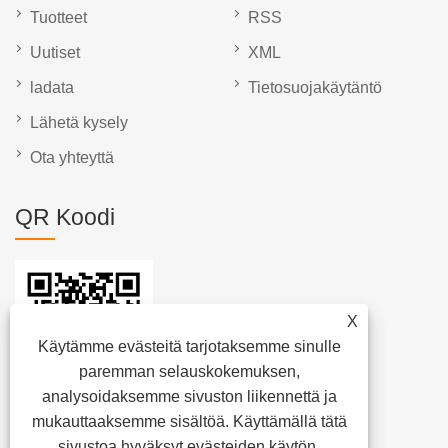
Tuotteet
RSS
Uutiset
XML
ladata
Tietosuojakäytäntö
Lähetä kysely
Ota yhteyttä
QR Koodi
X
Käytämme evästeitä tarjotaksemme sinulle
paremman selauskokemuksen,
analysoidaksemme sivuston liikennettä ja
mukauttaaksemme sisältöä. Käyttämällä tätä
sivustoa hyväksyt evästeiden käytön.