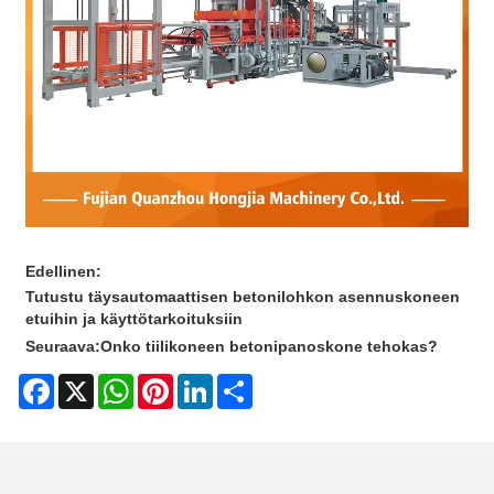
Edellinen:
Tutustu täysautomaattisen betonilohkon asennuskoneen
etuihin ja käyttötarkoituksiin
Seuraava:
Onko tiilikoneen betonipanoskone tehokas?
Facebook
X
WhatsApp
Pinterest
LinkedIn
Share