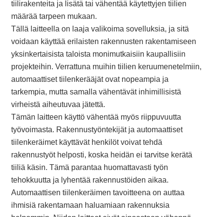
tiilirakenteita ja lisätä tai vähentää käytettyjen tiilien
määrää tarpeen mukaan.
Tällä laitteella on laaja valikoima sovelluksia, ja sitä
voidaan käyttää erilaisten rakennusten rakentamiseen
yksinkertaisista taloista monimutkaisiin kaupallisiin
projekteihin. Verrattuna muihin tiilien keruumenetelmiin,
automaattiset tiilenkerääjät ovat nopeampia ja
tarkempia, mutta samalla vähentävät inhimillisistä
virheistä aiheutuvaa jätettä.
Tämän laitteen käyttö vähentää myös riippuvuutta
työvoimasta. Rakennustyöntekijät ja automaattiset
tiilenkeräimet käyttävät henkilöt voivat tehdä
rakennustyöt helposti, koska heidän ei tarvitse kerätä
tiiliä käsin. Tämä parantaa huomattavasti työn
tehokkuutta ja lyhentää rakennustöiden aikaa.
Automaattisen tiilenkeräimen tavoitteena on auttaa
ihmisiä rakentamaan haluamiaan rakennuksia