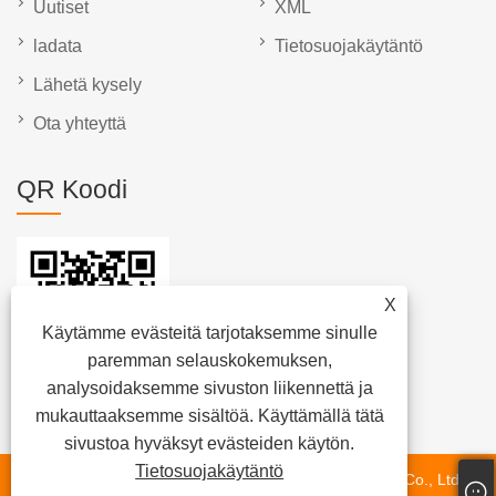
Uutiset
XML
ladata
Tietosuojakäytäntö
Lähetä kysely
Ota yhteyttä
QR Koodi
X
Käytämme evästeitä tarjotaksemme sinulle
paremman selauskokemuksen,
analysoidaksemme sivuston liikennettä ja
mukauttaaksemme sisältöä. Käyttämällä tätä
sivustoa hyväksyt evästeiden käytön.
Tietosuojakäytäntö
Copyright © 2024 Fujian Quanzhou Hongjia Machinery Co., Ltd.