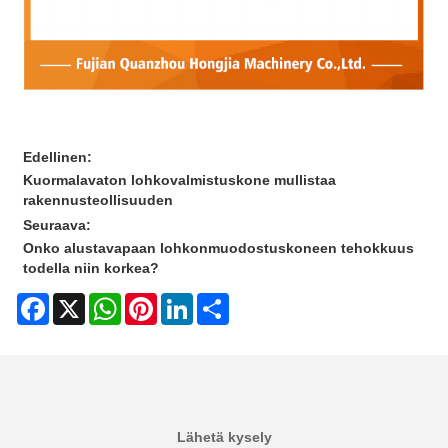
Edellinen:
Kuormalavaton lohkovalmistuskone mullistaa
rakennusteollisuuden
Seuraava:
Onko alustavapaan lohkonmuodostuskoneen tehokkuus
todella niin korkea?
Facebook
X
WhatsApp
Pinterest
LinkedIn
Share
Lähetä kysely