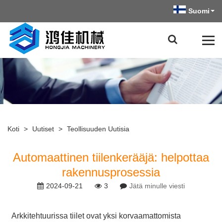
Suomi
Koti
>
Uutiset
>
Teollisuuden Uutisia
Automaattinen tiilenkerääjä: helpottaa
rakennusprosessia
2024-09-21
3
Jätä minulle viesti
Arkkitehtuurissa tiilet ovat yksi korvaamattomista