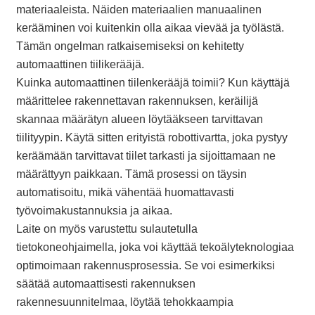
materiaaleista. Näiden materiaalien manuaalinen
kerääminen voi kuitenkin olla aikaa vievää ja työlästä.
Tämän ongelman ratkaisemiseksi on kehitetty
automaattinen tiilikerääjä.
Kuinka automaattinen tiilenkerääjä toimii? Kun käyttäjä
määrittelee rakennettavan rakennuksen, keräilijä
skannaa määrätyn alueen löytääkseen tarvittavan
tiilityypin. Käytä sitten erityistä robottivartta, joka pystyy
keräämään tarvittavat tiilet tarkasti ja sijoittamaan ne
määrättyyn paikkaan. Tämä prosessi on täysin
automatisoitu, mikä vähentää huomattavasti
työvoimakustannuksia ja aikaa.
Laite on myös varustettu sulautetulla
tietokoneohjaimella, joka voi käyttää tekoälyteknologiaa
optimoimaan rakennusprosessia. Se voi esimerkiksi
säätää automaattisesti rakennuksen
rakennesuunnitelmaa, löytää tehokkaampia