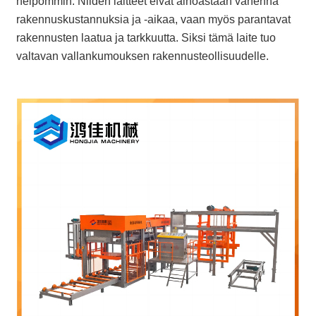
helpommin. Niiden laitteet eivät ainoastaan ​​vähennä
rakennuskustannuksia ja -aikaa, vaan myös parantavat
rakennusten laatua ja tarkkuutta. Siksi tämä laite tuo
valtavan vallankumouksen rakennusteollisuudelle.