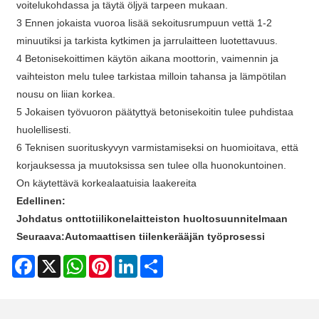
voitelukohdassa ja täytä öljyä tarpeen mukaan.
3 Ennen jokaista vuoroa lisää sekoitusrumpuun vettä 1-2
minuutiksi ja tarkista kytkimen ja jarrulaitteen luotettavuus.
4 Betonisekoittimen käytön aikana moottorin, vaimennin ja
vaihteiston melu tulee tarkistaa milloin tahansa ja lämpötilan
nousu on liian korkea.
5 Jokaisen työvuoron päätyttyä betonisekoitin tulee puhdistaa
huolellisesti.
6 Teknisen suorituskyvyn varmistamiseksi on huomioitava, että
korjauksessa ja muutoksissa sen tulee olla huonokuntoinen.
On käytettävä korkealaatuisia laakereita
Edellinen:
Johdatus onttotiilikonelaitteiston huoltosuunnitelmaan
Seuraava:
Automaattisen tiilenkerääjän työprosessi
Facebook
X
WhatsApp
Pinterest
LinkedIn
Share