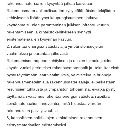
rakennusmateriaalien kysyntää jatkaa kasvuaan
Rakennusmateriaaliteollisuuden kysyntälähtöisten tekijöiden
kehityksestä lisääntynyt kaupungistuminen, jatkuva
käyttöomaisuuden parantaminen julkisen infrastruktuurin
rakentamiseen ja kiinteistökehitykseen synnytti
eristemateriaalien kysynnän kasvun.
2, rakentaa energiaa säästäviä ja ympäristönsuojelun
vaatimuksia ja parantaa jatkuvasti
Rakentamisen nopean kehityksen ja uusien teknologioiden
käytön vuoksi perinteiset rakennusmateriaalit ja -tekniikat eivät
pysty täyttämään laatuvaatimuksia, valmistelua ja huonoja
rakennusmenetelmiä ja rakennusmateriaaleja, ei pelkästään
resurssien tuhlausta ja ympäristön tuhoamista, eivätkä pysty
täyttämään vaatimus rakentaa energiansäästöä, rajoittaa
seinämateriaalien innovointia, mikä hidastaa vihreän
rakennuksen päivitysvauhtia.
3, kansallisten politiikkojen kehittäminen rakennusten
eristysmateriaalien edistämiseksi