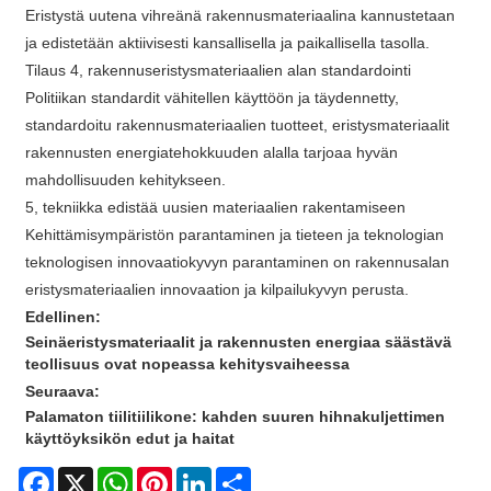
Eristystä uutena vihreänä rakennusmateriaalina kannustetaan
ja edistetään aktiivisesti kansallisella ja paikallisella tasolla.
Tilaus 4, rakennuseristysmateriaalien alan standardointi
Politiikan standardit vähitellen käyttöön ja täydennetty,
standardoitu rakennusmateriaalien tuotteet, eristysmateriaalit
rakennusten energiatehokkuuden alalla tarjoaa hyvän
mahdollisuuden kehitykseen.
5, tekniikka edistää uusien materiaalien rakentamiseen
Kehittämisympäristön parantaminen ja tieteen ja teknologian
teknologisen innovaatiokyvyn parantaminen on rakennusalan
eristysmateriaalien innovaation ja kilpailukyvyn perusta.
Edellinen:
Seinäeristysmateriaalit ja rakennusten energiaa säästävä
teollisuus ovat nopeassa kehitysvaiheessa
Seuraava:
Palamaton tiilitiilikone: kahden suuren hihnakuljettimen
käyttöyksikön edut ja haitat
Facebook
X
WhatsApp
Pinterest
LinkedIn
Share