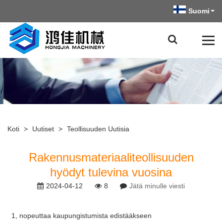
Suomi
Koti
>
Uutiset
>
Teollisuuden Uutisia
Rakennusmateriaaliteollisuuden
hyödyt tulevina vuosina
2024-04-12
8
Jätä minulle viesti
1, nopeuttaa kaupungistumista edistääkseen