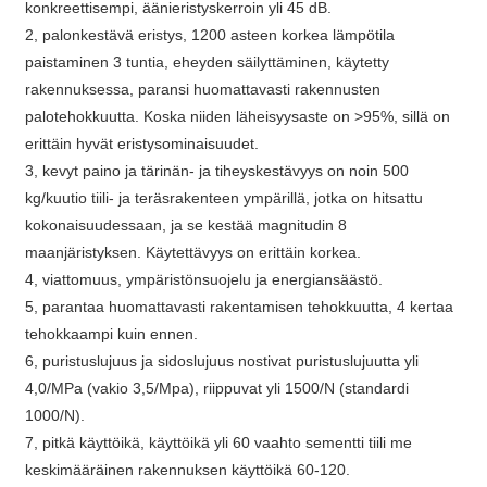
konkreettisempi, äänieristyskerroin yli 45 dB.
2, palonkestävä eristys, 1200 asteen korkea lämpötila
paistaminen 3 tuntia, eheyden säilyttäminen, käytetty
rakennuksessa, paransi huomattavasti rakennusten
palotehokkuutta. Koska niiden läheisyysaste on >95%, sillä on
erittäin hyvät eristysominaisuudet.
3, kevyt paino ja tärinän- ja tiheyskestävyys on noin 500
kg/kuutio tiili- ja teräsrakenteen ympärillä, jotka on hitsattu
kokonaisuudessaan, ja se kestää magnitudin 8
maanjäristyksen. Käytettävyys on erittäin korkea.
4, viattomuus, ympäristönsuojelu ja energiansäästö.
5, parantaa huomattavasti rakentamisen tehokkuutta, 4 kertaa
tehokkaampi kuin ennen.
6, puristuslujuus ja sidoslujuus nostivat puristuslujuutta yli
4,0/MPa (vakio 3,5/Mpa), riippuvat yli 1500/N (standardi
1000/N).
7, pitkä käyttöikä, käyttöikä yli 60 vaahto sementti tiili me
keskimääräinen rakennuksen käyttöikä 60-120.