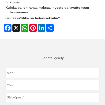
Edellinen:
Kuinka paljon rahaa maksaa investoida lavattomaan
tiilikoneeseen
Seuraava:
Mikä on betonisekoitin?
Facebook
X
WhatsApp
Pinterest
LinkedIn
Share
Lähetä kysely